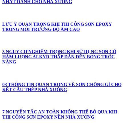
NHẤT DÀNH CHO NHÀ XƯỞNG
LƯU Ý QUAN TRỌNG KHI THI CÔNG SƠN EPOXY
TRONG MÔI TRƯỜNG ĐỘ ẨM CAO
3 NGUY CƠ NGHIÊM TRỌNG KHI SỬ DỤNG SƠN CÓ
HÀM LƯỢNG ALKYD THẤP DẪN ĐẾN BONG TRÓC
NẶNG
03 THÔNG TIN QUAN TRỌNG VỀ SƠN CHỐNG GỈ CHO
KẾT CẤU THÉP NHÀ XƯỞNG
7 NGUYÊN TẮC AN TOÀN KHÔNG THỂ BỎ QUA KHI
THI CÔNG SƠN EPOXY NỀN NHÀ XƯỞNG