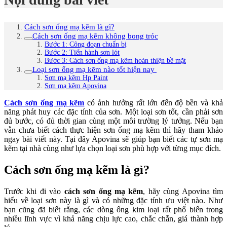
Cách sơn ống mạ kẽm là gì?
Cách sơn ống mạ kẽm không bong tróc
Bước 1: Công đoạn chuẩn bị
Bước 2: Tiến hành sơn lót
Bước 3: Cách sơn ống mạ kẽm hoàn thiện bề mặt
Loại sơn ống mạ kẽm nào tốt hiện nay
Sơn mạ kẽm Hp Paint
Sơn mạ kẽm Apovina
Cách sơn ống mạ kẽm
có ảnh hưởng rất lớn đến độ bền và khả
năng phát huy các đặc tính của sơn. Một loại sơn tốt, cần phải sơn
đủ bước, có đủ thời gian cùng một môi trường lý tưởng. Nếu bạn
vẫn chưa biết cách thực hiện sơn ống mạ kẽm thì hãy tham khảo
ngay bài viết này. Tại đây Apovina sẽ giúp bạn biết các tự sơn mạ
kẽm tại nhà cùng như lựa chọn loại sơn phù hợp với từng mục đích.
Cách sơn ống mạ kẽm là gì?
Trước khi đi vào
cách sơn ống mạ kẽm
, hãy cùng Apovina tìm
hiểu về loại sơn này là gì và có những đặc tính ưu việt nào. Như
bạn cũng đã biết rằng, các dòng ống kim loại rất phổ biến trong
nhiều lĩnh vực vì khả năng chịu lực cao, chắc chắn, giá thành hợp