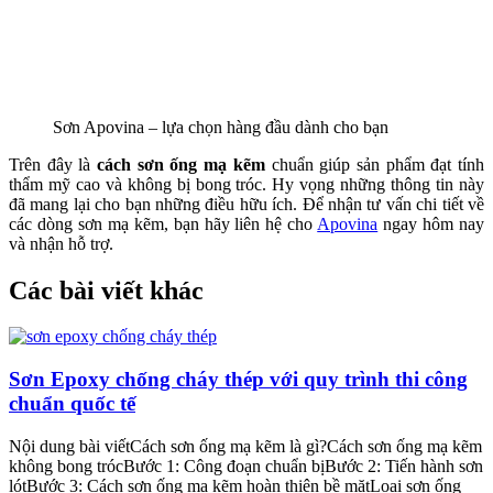
Sơn Apovina – lựa chọn hàng đầu dành cho bạn
Trên đây là
cách sơn ống mạ kẽm
chuẩn giúp sản phẩm đạt tính
thẩm mỹ cao và không bị bong tróc. Hy vọng những thông tin này
đã mang lại cho bạn những điều hữu ích. Để nhận tư vấn chi tiết về
các dòng sơn mạ kẽm, bạn hãy liên hệ cho
Apovina
ngay hôm nay
và nhận hỗ trợ.
Các bài viết khác
Sơn Epoxy chống cháy thép với quy trình thi công
chuẩn quốc tế
Nội dung bài viếtCách sơn ống mạ kẽm là gì?Cách sơn ống mạ kẽm
không bong trócBước 1: Công đoạn chuẩn bịBước 2: Tiến hành sơn
lótBước 3: Cách sơn ống mạ kẽm hoàn thiện bề mặtLoại sơn ống