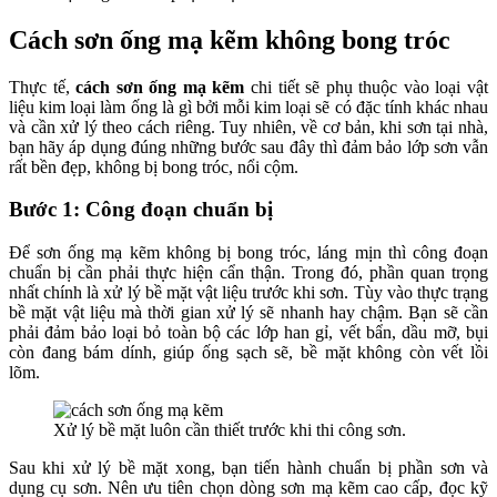
Cách sơn ống mạ kẽm không bong tróc
Thực tế,
cách sơn ống mạ kẽm
chi tiết sẽ phụ thuộc vào loại vật
liệu kim loại làm ống là gì bởi mỗi kim loại sẽ có đặc tính khác nhau
và cần xử lý theo cách riêng. Tuy nhiên, về cơ bản, khi sơn tại nhà,
bạn hãy áp dụng đúng những bước sau đây thì đảm bảo lớp sơn vẫn
rất bền đẹp, không bị bong tróc, nổi cộm.
Bước 1: Công đoạn chuẩn bị
Để sơn ống mạ kẽm không bị bong tróc, láng mịn thì công đoạn
chuẩn bị cần phải thực hiện cẩn thận. Trong đó, phần quan trọng
nhất chính là xử lý bề mặt vật liệu trước khi sơn. Tùy vào thực trạng
bề mặt vật liệu mà thời gian xử lý sẽ nhanh hay chậm. Bạn sẽ cần
phải đảm bảo loại bỏ toàn bộ các lớp han gỉ, vết bẩn, dầu mỡ, bụi
còn đang bám dính, giúp ống sạch sẽ, bề mặt không còn vết lồi
lõm.
Xử lý bề mặt luôn cần thiết trước khi thi công sơn.
Sau khi xử lý bề mặt xong, bạn tiến hành chuẩn bị phần sơn và
dụng cụ sơn. Nên ưu tiên chọn dòng sơn mạ kẽm cao cấp, đọc kỹ