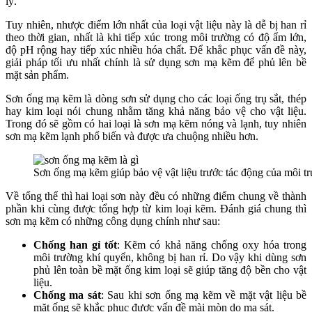
lý.
Tuy nhiên, nhược điểm lớn nhất của loại vật liệu này là dễ bị han rỉ
theo thời gian, nhất là khi tiếp xúc trong môi trường có độ ẩm lớn,
độ pH rộng hay tiếp xúc nhiều hóa chất. Để khắc phục vấn đề này,
giải pháp tối ưu nhất chính là sử dụng sơn mạ kẽm để phủ lên bề
mặt sản phẩm.
Sơn ống mạ kẽm là dòng sơn sử dụng cho các loại ống trụ sắt, thép
hay kim loại nói chung nhằm tăng khả năng bảo vệ cho vật liệu.
Trong đó sẽ gồm có hai loại là sơn mạ kẽm nóng và lạnh, tuy nhiên
sơn mạ kẽm lạnh phổ biến và được ưa chuộng nhiều hơn.
Sơn ống mạ kẽm giúp bảo vệ vật liệu trước tác động của môi t
Về tổng thể thì hai loại sơn này đều có những điểm chung về thành
phần khi cùng được tổng hợp từ kim loại kẽm. Đánh giá chung thì
sơn mạ kẽm có những công dụng chính như sau:
Chống han gỉ tốt
: Kẽm có khả năng chống oxy hóa trong
môi trường khí quyển, không bị han rỉ. Do vậy khi dùng sơn
phủ lên toàn bề mặt ống kim loại sẽ giúp tăng độ bền cho vật
liệu.
Chống ma sát
: Sau khi sơn ống mạ kẽm về mặt vật liệu bề
mặt ống sẽ khắc phục được vấn đề mài mòn do ma sát.