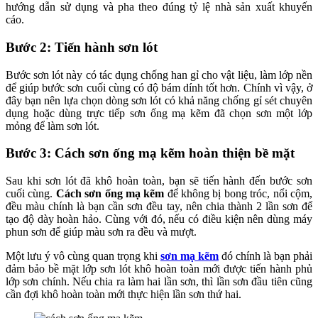
hướng dẫn sử dụng và pha theo đúng tỷ lệ nhà sản xuất khuyến
cáo.
Bước 2: Tiến hành sơn lót
Bước sơn lót này có tác dụng chống han gỉ cho vật liệu, làm lớp nền
để giúp bước sơn cuối cùng có độ bám dính tốt hơn. Chính vì vậy, ở
đây bạn nên lựa chọn dòng sơn lót có khả năng chống gỉ sét chuyên
dụng hoặc dùng trực tiếp sơn ống mạ kẽm đã chọn sơn một lớp
mỏng để làm sơn lót.
Bước 3: Cách sơn ống mạ kẽm hoàn thiện bề mặt
Sau khi sơn lót đã khô hoàn toàn, bạn sẽ tiến hành đến bước sơn
cuối cùng.
Cách sơn ống mạ kẽm
để không bị bong tróc, nổi cộm,
đều màu chính là bạn cần sơn đều tay, nên chia thành 2 lần sơn để
tạo độ dày hoàn hảo. Cùng với đó, nếu có điều kiện nên dùng máy
phun sơn để giúp màu sơn ra đều và mượt.
Một lưu ý vô cùng quan trọng khi
sơn mạ kẽm
đó chính là bạn phải
đảm bảo bề mặt lớp sơn lót khô hoàn toàn mới được tiến hành phủ
lớp sơn chính. Nếu chia ra làm hai lần sơn, thì lần sơn đầu tiên cũng
cần đợi khô hoàn toàn mới thực hiện lần sơn thứ hai.