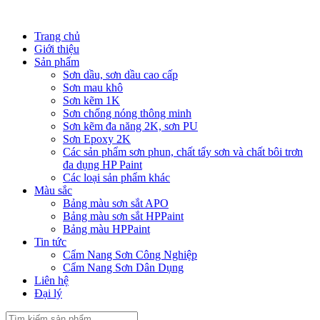
Trang chủ
Giới thiệu
Sản phẩm
Sơn dầu, sơn dầu cao cấp
Sơn mau khô
Sơn kẽm 1K
Sơn chống nóng thông minh
Sơn kẽm đa năng 2K, sơn PU
Sơn Epoxy 2K
Các sản phẩm sơn phun, chất tẩy sơn và chất bôi trơn
đa dụng HP Paint
Các loại sản phẩm khác
Màu sắc
Bảng màu sơn sắt APO
Bảng màu sơn sắt HPPaint
Bảng màu HPPaint
Tin tức
Cẩm Nang Sơn Công Nghiệp
Cẩm Nang Sơn Dân Dụng
Liên hệ
Đại lý